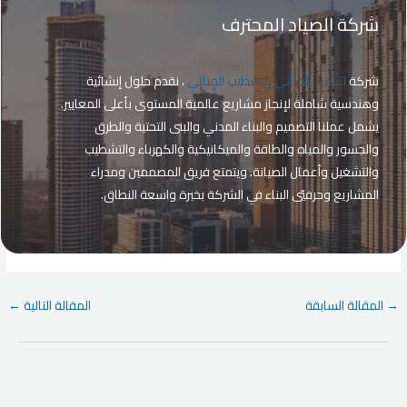
شركة الصياد المحترف
شركة
لتشييد المباني وتشطيب المباني
، نقدم حلول إنشائية
وهندسية شاملة لإنجاز مشاريع عالمية المستوى بأعلى المعايير.
يشمل عملنا التصميم والبناء المدني والبنى التحتية والطرق
والجسور والمياه والطاقة والميكانيكية والكهرباء والتشطيب
والتشغيل وأعمال الصيانة. ويتمتع فريق المصممين ومدراء
المشاريع وحرفيّي البناء في الشركة بخبرة واسعة النطاق.
Post
→
المقالة السابقة
المقالة التالية
←
navigation