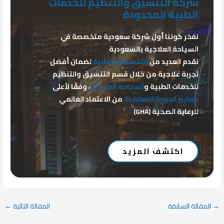
شركة التنسيق والتنظيم للخدمات
الطبية المحدودة
نفخر كوننا أول شركة سعودية متخصصة في
السياحة العلاجية بالسعودية
نقدم العديد من
التخصصات الطبية
لضمان أفضل
تجربة علاجية من خلال قسم التنسيق والتنظيم
للخدمات الطبية و
السياحة العلاجية
، وفقًا لأعلى
معايير الجودة المعتمدة
من الاعتماد العالمي
للرعاية الصحية (GHA)
اكتشف المزيد
Post
→
المقالة السابقة
المقالة التالية
←
navigation