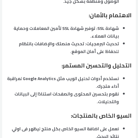
الوصول ومنظمة بشكل جيد.
الاهتمام بالأمان
:
شهادة SSL: توفير شهادة SSL تأمين المعاملات وحماية
بيانات العملاء.
تحديث البرمجيات: تحديث منصتك والإضافات بانتظام
للحفاظ على أمان الموقع.
التحليل والتحسين المستمر:
نستخدم أدوات تحليل الويب مثل Google Analytics لمراقبة
أداء متجرك.
نقوم بتحسين المحتوى والصفحات استنادًا إلى البيانات
والتحليلات.
السيو الخاص بالمنتجات:
نعمل على اضافة السيو الخاص بكل منتج ليظهر فى اولي
نتائج البحث.