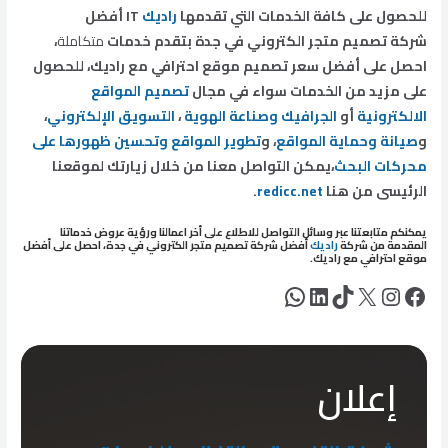
للحصول على كافة الخدمات التي تقدمها
راديك
IT أفضل
شركة تصميم متجر الكتروني في جدة
بتقدم خدمات
متكاملة
،
احصل على أفضل سعر تصميم موقع احترافي مع راديك، للحصول
على مزيد من الخدمات سواء في مجال
تصميم المواقع
الالكترونية
أو
الجرافيك وصناعة الهوية
،
التسويق الإلكتروني
،
و
صيانة وحماية المواقع
، و
تطوير المواقع وتحسين ظهورها على
محركات البحث
،يمكن التواصل معنا من خلال زيارتك لموقعنا
الرئيسى من هنا
redicc.net
.
يمكنكم متابعتنا عبر وسائل التواصل للاطلاع على أخر اعمالنا ورؤية عروض خدماتنا
المقدمة من شركة
راديك
أفضل شركة تصميم متجر الكتروني في جدة، احصل على أفضل
موقع احترافي مع راديك.
فيسبوك
إكس
إنستجرام
تيك توك
لينكد إن
واتساب
إعلان