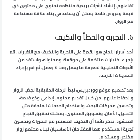
تفاعلهم. إنشاء نشرات بريدية منتظمة تحتوي على محتوى ذي
قيمة وعروض خاصة يمكن أن يساعد في بناء علاقة مستدامة
مع الزوار.
6. التجربة والخطأ والتكيف
أحد أسرار النجاح هو القدرة على التجربة والتكيف مع التغيرات. قم
بإجراء اختبارات منتظمة على موقعك ومحتواك، واستفد من
الأدوات التحليلية لمعرفة ما يعمل وما لا يعمل، ثم قم بإجراء
التعديلات اللازمة.
بعد تصميم موقع ووردبريس، تبدأ الرحلة الحقيقية لجذب الزوار
والحفاظ عليهم. من خلال تقديم محتوى إبداعي وذو قيمة،
وتحسين محركات البحث، واستخدام الخدمات الملحقة مثل
التحليل، الأمان، وتسويق المحتوى، يمكنك تحقيق النجاح
المنشود. تذكر دائمًا أن التكيف المستمر مع التغيرات وتحسين
تجربة المستخدم هما المفتاحان الأساسيان لبناء مجتمع زوار
مخلص ومستدام.