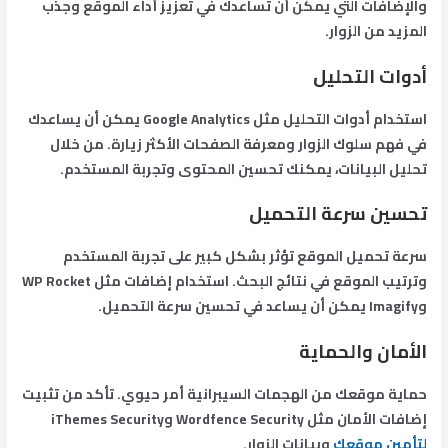
والإضافات التي يمكن أن تساعدك في تعزيز أداء الموقع وجذب
المزيد من الزوار.
أدوات التحليل
استخدام أدوات التحليل مثل Google Analytics يمكن أن يساعدك
في فهم سلوك الزوار ومعرفة الصفحات الأكثر زيارة. من خلال
تحليل البيانات، يمكنك تحسين المحتوى وتجربة المستخدم.
تحسين سرعة التحميل
سرعة تحميل الموقع تؤثر بشكل كبير على تجربة المستخدم
وترتيب الموقع في نتائج البحث. استخدام إضافات مثل WP Rocket
وImagify يمكن أن يساعد في تحسين سرعة التحميل.
الأمان والحماية
حماية موقعك من الهجمات السيبرانية أمر حيوي. تأكد من تثبيت
إضافات الأمان مثل Wordfence Security وiThemes Security
لتأمين موقعك
وبيانات الزوار.