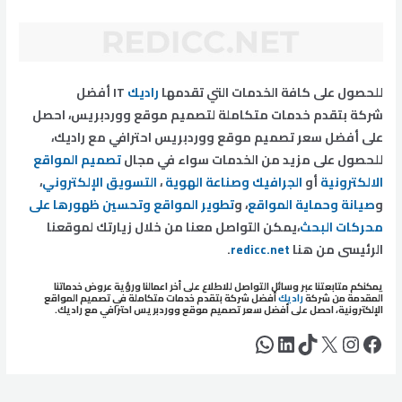
للحصول على كافة الخدمات التي تقدمها
راديك
IT أفضل
شركة بتقدم خدمات متكاملة لتصميم موقع ووردبريس، احصل
على أفضل سعر تصميم موقع ووردبريس احترافي مع راديك،
للحصول على مزيد من الخدمات سواء في مجال
تصميم المواقع
الالكترونية
أو
الجرافيك وصناعة الهوية
،
التسويق الإلكتروني
،
و
صيانة وحماية المواقع
، و
تطوير المواقع وتحسين ظهورها على
محركات البحث
،يمكن التواصل معنا من خلال زيارتك لموقعنا
الرئيسى من هنا
redicc.net
.
يمكنكم متابعتنا عبر وسائل التواصل للاطلاع على أخر اعمالنا ورؤية عروض خدماتنا
المقدمة من شركة
راديك
أفضل شركة بتقدم خدمات متكاملة في
تصميم المواقع
الإلكترونية، احصل على أفضل سعر تصميم موقع ووردبريس احترافي مع راديك.
فيسبوك
إكس
إنستجرام
تيك توك
لينكد إن
واتساب