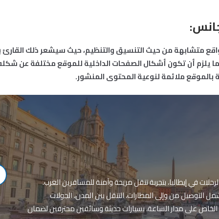
جانس
:
اقع متشابهة من حيث التنسيق والتنظيم، حيث سيشعر ذلك القارئ ب
 يلزم أن تكون أشكال الصفحات الداخلية للموقع مختلفة عن شكله م
ة بالموقع ملائمة لنوعية المحتوى المنشور.
حلات في إيطاليا، بتجربة تنقل مريحة وآمنة للمسافرين العرب.
 التوصيل من وإلى المطارات، التنقل بين المدن، الجولات
 الخاص على مدار الساعة، بسيارات حديثة وسائقين محترفين لضمان