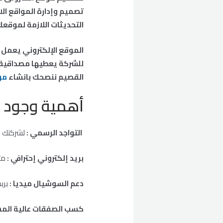
تصميم وإدارة المواقع الا
التحديثات اللازمة لموقع
الموقع الإلكتروني يعمل ع
للشركة يعطيها مصداقية 
القصيم ننصحك بانشاء
مو
أهمية وجود م
التواجد الرسمي :
لشركتك عل
بريد إلكتروني إحترافي :
مث
دعم السوشيال ميديا :
برب
كسب الصفقات عالية الم