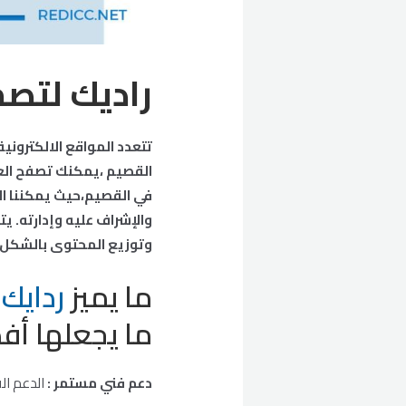
راديك لتص
تتعدد المواقع الالكترون
في القصيم،حيث يمكننا ال
والإشراف عليه وإدارته. ي
وتوزيع المحتوى بالشكل ا
ما يميز
ردايك
ف
ما يجعلها أف
دعم فني مستمر :
الدعم ال