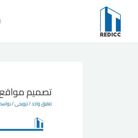
خطي
لى
ا
لمحتوى
تصميم مواقع 
تعليق واحد
/
ترويجى
/ بواسط