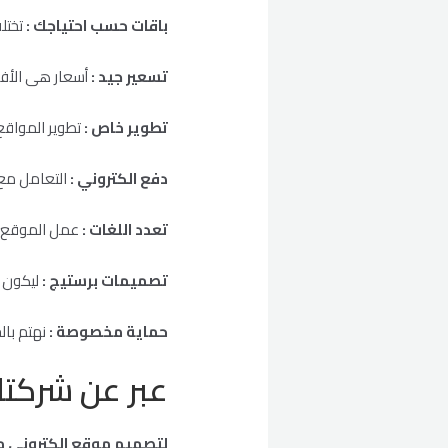
باقات حسب احتياجك
:
تختل
تسعير جيد
:
أسعار هى الأف
تطوير خاص
:
تطوير المواقع
دفع الكتروني
:
التعامل مع 
تعدد اللغات
:
عمل الموقع عر
تصميمات برستيج
:
ليكون 
حماية مخصوصة :
نهتم بال
عبر عن شركتك
لتصميم موقع الكترونى مت