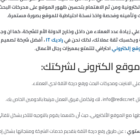
لكترونية ومن ثم الاهتمام بتحسين ظهور الموقع على محركات البحث، و
ك وتأمينه وفحصة واخذ نسخة احتياطية للموقع بصورة مستمرة.
لي زيادة عدد العملاء من داخل وخارج الدولة الأم للشركة، كما ان و
ويكسبك ثقة عملائك، لذلك نحن في
راديك IT
، أفضل شركة تصميم 
قع إلكتروني
احترافي لتتمتع بمميزات رجال الأعمال.
وقع الكترونى لشركتك:
ي الانترنت ومحركات البحث ورفع درجة الثقة لدي العملاء.
ل
info@redicc.net
، لك ولكامل فريق العمل مرتبط بالدومين الخاص بك.
طها مع الموقع الألكترونى، حيث أن كلاهما يقوم بالتوجيه لللآخر بشكل تلقائ
ستوي :
عن طريق رفع درجة الثقة بتقديم خدمات الشركة ومنتجاتها بشكل إحت