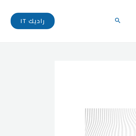
البحث
راديك IT