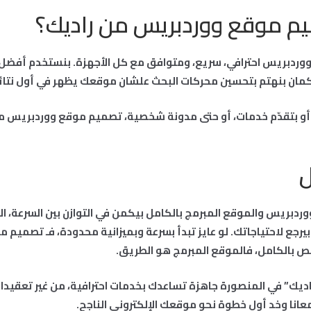
ميم موقع ووردبريس من راديك؟
ووردبريس احترافي، سريع، ومتوافق مع كل الأجهزة. بنستخدم أفضل ا
كمان بنهتم بتحسين محركات البحث علشان موقعك يظهر في أول نتائ
أو بتقدّم خدمات، أو حتى مدونة شخصية، تصميم موقع ووردبريس م
ل
دبريس والموقع المبرمج بالكامل بيكمن في التوازن بين السرعة، ال
ار بيرجع لاحتياجاتك. لو عايز تبدأ بسرعة وبميزانية محدودة، فـ تصمي
 بالكامل، فالموقع المبرمج هو الطريق.
اديك” في المنصورة جاهزة تساعدك بخدمات احترافية، من غير تعقيدا
عانا وخد أول خطوة نحو موقعك الإلكتروني الناجح.