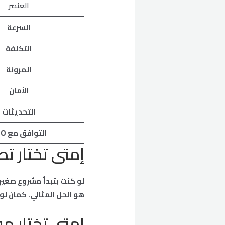
العنصر
السرعة
التكلفة
المرونة
الأمان
التحديثات
التوافق مع SEO
إمتى تختار ت
لو كنت بتبدأ مشروع صغير
هو الحل المثالي. كمان ل
إمتى تختار م