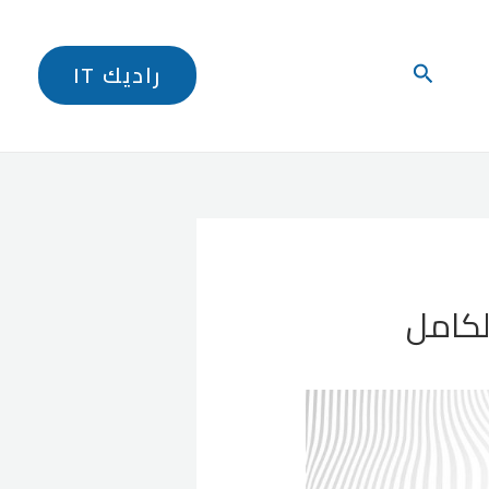
البحث
راديك IT
لكامل