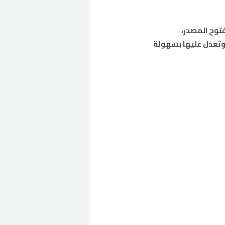
ى جاهز اسمه WordPress. النظام ده مفتوح المصدر،
 وتعدل عليها بسهولة