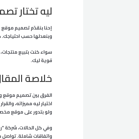
ليه تختار تص
إحنا بنقدّم تصميم موقع 
وبنعدلها حسب احتياجك. 
سواء كنت بتبيع منتجات، 
قوية ليك.
خلاصة المقا
الفرق بين تصميم موقع وور
اختيار ليه مميزاته، والقر
ولو بتدور على موقع مخصص
وفي كل الحالات، شركة “ر
واتفاقات شاملة. تواصل م