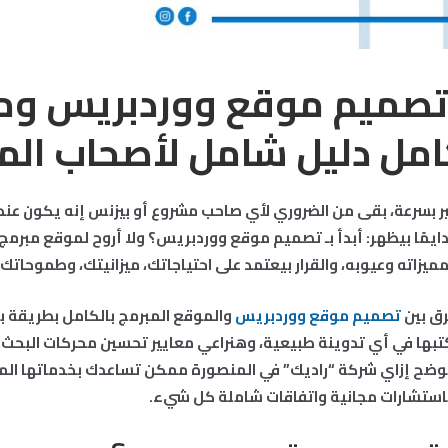
 تصميم موقع ووردبريس و
امل دليل شامل لأصحاب الم
تغير بسرعة، بقى من الضروري لأي صاحب مشروع أو بيزنس إنه يكون عن
دايمًا بيظهر: أبدأ بـ تصميم موقع ووردبريس؟ ولا أروح لموقع مبرمج
مميزاته وعيوبه، والقرار بيعتمد على احتياجاتك، ميزانيتك، وطموحاتك.
رق بين
تصميم موقع ووردبريس
والموقع المبرمج بالكامل بطريقة ب
تبها في أي تدوينة طبيعية، وهنراعي معايير تحسين محركات البحث
نوضح إزاي شركة “راديك” في المنصورة ممكن تساعدك بخدماتها ال
باستشارات مجانية واتفاقات شاملة كل شيء.