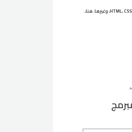
الموقع المبرمج بالكامل هو اللي بيتبني من الصفر باستخدام لغات برمجة زي HTML، CSS، JavaScript، PHP، وغيرها. هنا،
.
برمج