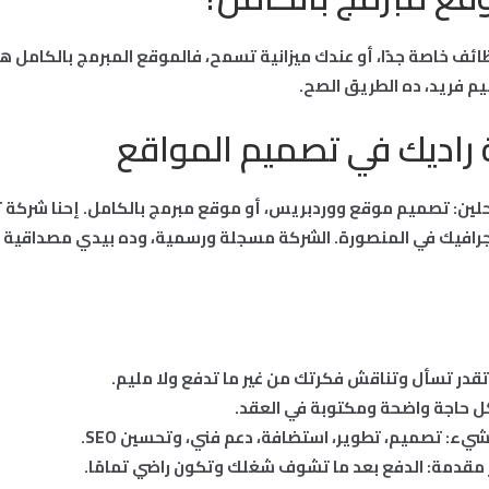
ظائف خاصة جدًا، أو عندك ميزانية تسمح، فالموقع المبرمج بالكامل 
يم فريد، ده الطريق الصح.
راديك في تصميم المواقع
الحلين: تصميم موقع ووردبريس، أو موقع مبرمج بالكامل. إحنا شركة 
افيك في المنصورة. الشركة مسجلة ورسمية، وده بيدي مصداقية و
تقدر تسأل وتناقش فكرتك من غير ما تدفع ولا مليم.
حاجة واضحة ومكتوبة في العقد.
يء: تصميم، تطوير، استضافة، دعم فني، وتحسين SEO.
قدمة: الدفع بعد ما تشوف شغلك وتكون راضي تمامًا.