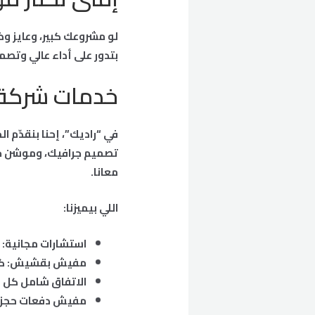
لو مشروعك كبير، وعايز و
بتدور على أداء عالي وتصم
خدمات شركة 
في “راديك”، إحنا بنقدّم 
تصميم جرافيك، وموشن جر
معانا.
اللي بيميزنا:
استشارات مجانية: 
مفيش بقشيش: كل 
الاتفاق شامل كل ش
مفيش دفعات حجز م