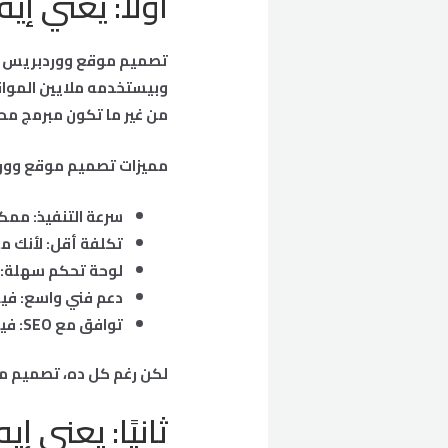
أولًا: يعني 
وبيستخدمه ملايين المواق
من غير ما تكون مبرمج مح
مميزات تصميم موقع وور
سرعة التنفيذ: ممك
تكلفة أقل: لأنك م
لوحة تحكم سهلة: 
دعم فني واسع: فيه
توافق مع SEO: فيه إضافات كتير بتساعدك تحسن ظهورك في جوجل.
لكن رغم كل ده، تصميم مو
ثانيًا: يعني 