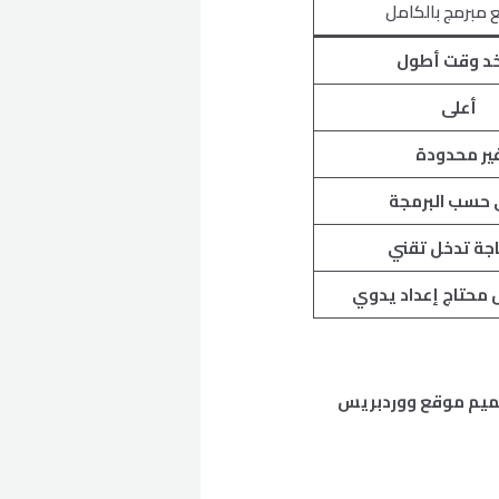
مبرمج بالكامل
خد وقت أطول
أعلى
ير محدودة
 حسب البرمجة
جة تدخل تقني
 محتاج إعداد يدوي
تصميم موقع ووردبريس