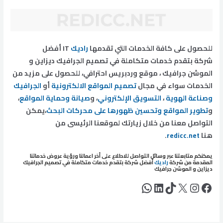
للحصول على كافة الخدمات التي تقدمها
راديك
IT أفضل
شركة بتقدم خدمات متكاملة في تصميم الجرافيك ديزاين و
الموشن جرافيك ، موقع وردبريس احترافي، للحصول على مزيد من
الخدمات سواء في مجال
تصميم المواقع الالكترونية
أو
الجرافيك
وصناعة الهوية
،
التسويق الإلكتروني
، و
صيانة وحماية المواقع
،
و
تطوير المواقع وتحسين ظهورها على محركات البحث
،يمكن
التواصل معنا من خلال زيارتك لموقعنا الرئيسى من
هنا
redicc.net
.
يمكنكم متابعتنا عبر وسائل التواصل للاطلاع على أخر اعمالنا ورؤية عروض خدماتنا
المقدمة من شركة
راديك
أفضل شركة بتقدم خدمات متكاملة في
تصميم الجرافيك
ديزاين و الموشن جرافيك
فيسبوك
إكس
إنستجرام
تيك توك
لينكد إن
واتساب