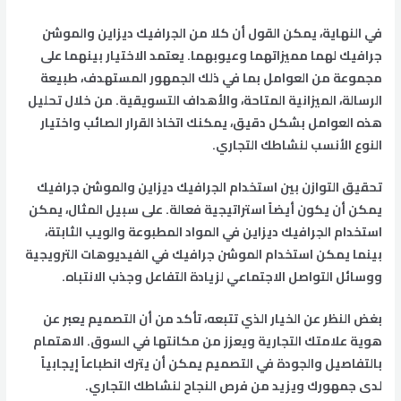
في النهاية، يمكن القول أن كلا من الجرافيك ديزاين والموشن
جرافيك لهما مميزاتهما وعيوبهما. يعتمد الاختيار بينهما على
مجموعة من العوامل بما في ذلك الجمهور المستهدف، طبيعة
الرسالة، الميزانية المتاحة، والأهداف التسويقية. من خلال تحليل
هذه العوامل بشكل دقيق، يمكنك اتخاذ القرار الصائب واختيار
النوع الأنسب لنشاطك التجاري.
تحقيق التوازن بين استخدام الجرافيك ديزاين والموشن جرافيك
يمكن أن يكون أيضاً استراتيجية فعالة. على سبيل المثال، يمكن
استخدام الجرافيك ديزاين في المواد المطبوعة والويب الثابتة،
بينما يمكن استخدام الموشن جرافيك في الفيديوهات الترويجية
ووسائل التواصل الاجتماعي لزيادة التفاعل وجذب الانتباه.
بغض النظر عن الخيار الذي تتبعه، تأكد من أن التصميم يعبر عن
هوية علامتك التجارية ويعزز من مكانتها في السوق. الاهتمام
بالتفاصيل والجودة في التصميم يمكن أن يترك انطباعاً إيجابياً
لدى جمهورك ويزيد من فرص النجاح لنشاطك التجاري.