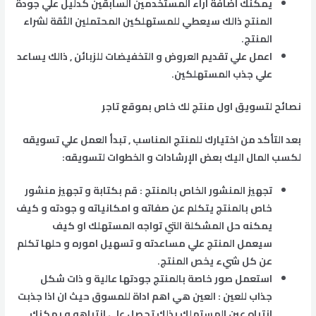
يمكنك اضافة اراء المستخدمين السابقين كدليل علي جودة
المنتج ذالك سيعطي للمستهلكين المحتملين الثقة لشراء
المنتج.
اعمل علي تقديم العروض و التخفيضات للزبائن , ذالك يساعد
علي جذب المستهلكين.
نصائح لتسويق اول منتج لك خاص بموقع تاجر
بعد التأكد من اختيارك للمنتج المناسب , تبدأ العمل علي تسويقه
لكسب المال اليك بعض الإرشادات و الخطوات لتسويقه:
تجهيز المنشور الخاص بالمنتج : قم بكتابة و تجهيز منشور
خاص بالمنتج يتكلم عن صفاته و امكانياته و جودته و كيف
يمكنه حل المشكلة التي تواجه المستهلك او كيف
سيعمل المنتج علي مساعدته و تسهيل اموره و حلها تكلم
عن كل شيء يخص المنتج.
استعمل صور خاصة بالمنتج جودتها عالية و ذات شكل
جذاب للعين : العين هي اهم اداة للمسوق حيث ان اذا جذبت
انتباه عين المستهلك بذلك تحصل علي انتباهه و يمكنك