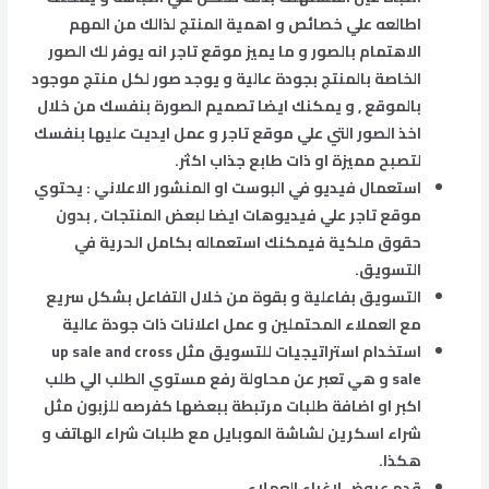
اطالعه علي خصائص و اهمية المنتج لذالك من المهم
الاهتمام بالصور و ما يميز موقع تاجر انه يوفر لك الصور
الخاصة بالمنتج بجودة عالية و يوجد صور لكل منتج موجود
بالموقع , و يمكنك ايضا تصميم الصورة بنفسك من خلال
اخذ الصور التي علي موقع تاجر و عمل ايديت عليها بنفسك
لتصبح مميزة او ذات طابع جذاب اكثر.
استعمال فيديو في البوست او المنشور الاعلاني : يحتوي
موقع تاجر علي فيديوهات ايضا لبعض المنتجات , بدون
حقوق ملكية فيمكنك استعماله بكامل الحرية في
التسويق.
التسويق بفاعلية و بقوة من خلال التفاعل بشكل سريع
مع العملاء المحتملين و عمل اعلانات ذات جودة عالية
استخدام استراتيجيات للتسويق مثل up sale and cross
sale و هي تعبر عن محاولة رفع مستوي الطلب الي طلب
اكبر او اضافة طلبات مرتبطة ببعضها كفرصه للزبون مثل
شراء اسكرين لشاشة الموبايل مع طلبات شراء الهاتف و
هكذا.
قدم عروض لإغراء العملاء