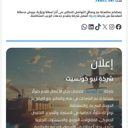
هنا
redicc.net
.
يمكنكم متابعتنا عبر وسائل التواصل للاطلاع على أخر اعمالنا ورؤية عروض خدماتنا
المقدمة من شركة
راديك
أفضل شركة بتقدم خدمات الويب المتكاملة.
فيسبوك
إكس
إنستجرام
تيك توك
لينكد إن
واتساب
إعلان
شركة نيو كونسيت
شركة
نيو كونسيت
لخدمات رجال الأعمال تقدم حلولًا
مبتكرة لدعم الشركات في مصر والعالم، مع التركيز على
الجودة، السرعة، والاستدامة.
نوفر لك حلولًا احترافية في الاستيراد والتصدير، التخليص
الجمركي، المقاولات، التوزيع، والاستشارات التجارية
لضمان نجاح أعمالك في الأسواق المحلية والعالمية