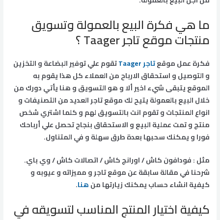
ما هي فكرة البيع بالعمولة وتسويق
منتجات موقع تاجر Taager ؟
فكرة عمل موقع
تاجر Taager
تقوم علي توفير البضاعة و التخزين
و التوصيل و استحقاق الارباح من العملاء كل هذا يقوم به
الموقع يتبقى شيء اخير ألا و هو التسويق و هنا يأتي دورك من
خلال البيع بالعمولة يتيح لك موقع تاجر العديد من التصنيفات و
انواع المنتجات و تقوم انت بالتسويق لهم و كلما اشتري شخص
منتج و تمت عملية البيع و الاستحقاق بنجاح تحصل علي أرباحك
فورا و يمكنك سحبها بعدة طرق سهلة و في المتناول.
مثل : فودافون كاش / اورانج كاش / اتصالات كاش / وي باي.
شرحنا في مقالة سابقة عن موقع تاجر و مميزاته و عيوبه و
كيفية انشاء حساب يمكنك زيارتها من
هنا
.
كيفية اختيار المنتج المناسب لتسويقه في