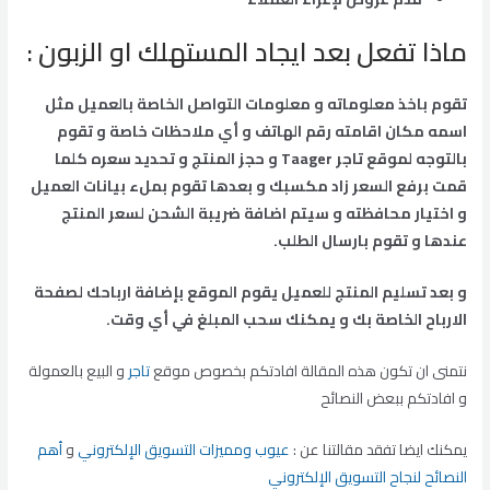
ماذا تفعل بعد ايجاد المستهلك او الزبون :
تقوم باخذ معلوماته و معلومات التواصل الخاصة بالعميل مثل
اسمه مكان اقامته رقم الهاتف و أي ملاحظات خاصة و تقوم
بالتوجه لموقع تاجر Taager
و حجز المنتج و تحديد سعره كلما
قمت برفع السعر زاد مكسبك و بعدها تقوم بملء بيانات العميل
و اختيار محافظته و سيتم اضافة ضريبة الشحن لسعر المنتج
عندها و تقوم بارسال الطلب.
و بعد تسليم المنتج للعميل يقوم الموقع بإضافة ارباحك لصفحة
الارباح الخاصة بك و يمكنك سحب المبلغ في أي وقت.
نتمنى ان تكون هذه المقالة افادتكم بخصوص موقع
تاجر
و البيع بالعمولة
و افادتكم ببعض النصائح
يمكنك ايضا تفقد مقالتنا عن :
عيوب ومميزات التسويق الإلكتروني
و
أهم
النصائح لنجاح التسويق الإلكتروني