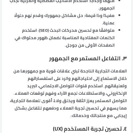
ملهمًا وجذابًا: استخدم الأساليب القصصية والمرئية لجذب
الجمهور.
مفيدًا وذا قيمة: حل مشاكل جمهورك وقدم لهم حلولًا
عملية.
متوافقًا مع تحسين محركات البحث (SEO): استخدم
الكلمات المفتاحية المناسبة لضمان ظهور محتواك في
الصفحات الأولى من جوجل.
٣. التفاعل المستمر مع الجمهور
العلامات التجارية الناجحة تبني علاقات قوية مع جمهورها من
خلال الاستماع إلى احتياجاتهم والرد على استفساراتهم
وتعليقاتهم. استخدم قنوات التواصل الاجتماعي، البريد
الإلكتروني، والاستطلاعات لجمع الآراء وفهم توقعات العملاء.
التواصل المستمر يعزز الثقة ويخلق ولاءً أقوى للعلامة التجارية،
مما يسهم في تحسين تجربة العملاء ودفعهم للتفاعل بشكل
إيجابي مع منتجاتك وخدماتك.
٤. تحسين تجربة المستخدم (UX)