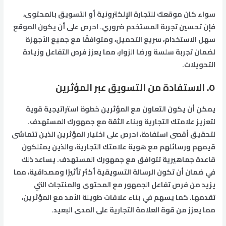
سواء كان موقعك للتجارة الإلكترونية أو التسويق بالمحتوى،
فإن تحسين تجربة المستخدم ضروري. احرص على أن يكون الموقع
سهل الاستخدام، سريع التحميل، ومتوافقًا مع جميع الأجهزة
لضمان تجربة سلسة ورضا الزوار، مما يعزز فرص التفاعل وزيادة
التحويلات.
٥. الاستفادة من التسويق عبر المؤثرين
يمكن أن يكون التعاون مع المؤثرين خطوة استراتيجية قوية
لتعزيز علامتك التجارية وبناء الثقة مع جمهورك المستهدف.
لتحقيق أقصى استفادة، احرص على اختيار المؤثرين الذين تتماشى
قيمهم ورسائلهم مع هوية علامتك التجارية، والذين يمتلكون
قاعدة جماهيرية تتوافق مع جمهورك المستهدف. يساعد ذلك
في ضمان أن تكون الرسالة التسويقية أكثر تأثيرًا ومصداقية، مما
يزيد من فرص تفاعل الجمهور مع المحتوى والمنتجات التي
تقدمها. كما يسهم في بناء علاقات طويلة الأمد مع المؤثرين،
مما يعزز من قوة العلامة التجارية على المدى البعيد.