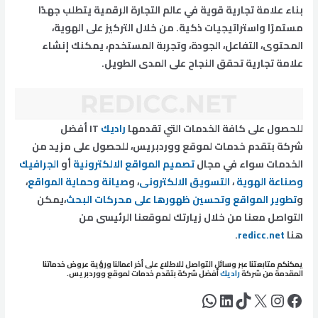
بناء علامة تجارية قوية في عالم التجارة الرقمية يتطلب جهدًا
مستمرًا واستراتيجيات ذكية. من خلال التركيز على الهوية،
المحتوى، التفاعل، الجودة، وتجربة المستخدم، يمكنك إنشاء
علامة تجارية تحقق النجاح على المدى الطويل.
للحصول على كافة الخدمات التي تقدمها
راديك
IT أفضل
شركة بتقدم خدمات لموقع ووردبريس، للحصول على مزيد من
الخدمات سواء في مجال
تصميم المواقع الالكترونية
أو
الجرافيك
وصناعة الهوية
،
التسويق الالكترونى
، و
صيانة وحماية المواقع
،
و
تطوير المواقع وتحسين ظهورها على محركات البحث
،يمكن
التواصل معنا من خلال زيارتك لموقعنا الرئيسى من
هنا
redicc.net
.
يمكنكم متابعتنا عبر وسائل التواصل للاطلاع على أخر اعمالنا ورؤية عروض خدماتنا
المقدمة من شركة
راديك
أفضل شركة بتقدم خدمات لموقع ووردبريس.
فيسبوك
إكس
إنستجرام
تيك توك
لينكد إن
واتساب