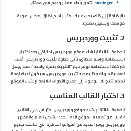
hostinger
: تتميز بأداء ممتاز ودعم فني ممتاز.
بالإضافة إلى ذلك، يجب عليك اختيار اسم نطاق يعكس هوية
موقعك ويسهل تذكره.
2.
تثبيت ووردبريس
الخطوة الثانية لإنشاء موقع ووردبريس احترافي بعد اختيار
الاستضافة واسم النطاق، تأتي خطوة تثبيت ووردبريس. أغلب
شركات الاستضافة توفر خيار “التثبيت بنقرة واحدة”، مما يجعل
العملية سهلة جدًا. بمجرد تثبيت ووردبريس، سيكون لديك لوحة
تحكم تتيح لك الوصول إلى جميع الأدوات اللازمة لإنشاء الموقع.
3.
اختيار القالب المناسب
الخطوة الثالثة لإنشاء موقع ووردبريس احترافي هي القالب,
القالب هو تصميم الموقع الذي يحدد الشكل العام والمظهر.
ووردبريس يوفر العديد من القوالب الجاهزة التي تناسب جميع