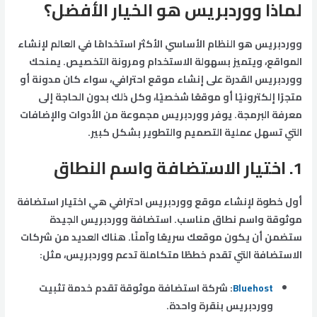
لماذا ووردبريس هو الخيار الأفضل؟
ووردبريس هو النظام الأساسي الأكثر استخدامًا في العالم لإنشاء
المواقع، ويتميز بسهولة الاستخدام ومرونة التخصيص. يمنحك
ووردبريس القدرة على إنشاء موقع احترافي، سواء كان مدونة أو
متجرًا إلكترونيًا أو موقعًا شخصيًا، وكل ذلك بدون الحاجة إلى
معرفة البرمجة. يوفر ووردبريس مجموعة من الأدوات والإضافات
التي تسهل عملية التصميم والتطوير بشكل كبير.
1.
اختيار الاستضافة واسم النطاق
أول خطوة لإنشاء موقع ووردبريس احترافي هي اختيار استضافة
موثوقة واسم نطاق مناسب. استضافة ووردبريس الجيدة
ستضمن أن يكون موقعك سريعًا وآمنًا. هناك العديد من شركات
الاستضافة التي تقدم خططًا متكاملة تدعم ووردبريس، مثل:
Bluehost
: شركة استضافة موثوقة تقدم خدمة تثبيت
ووردبريس بنقرة واحدة.