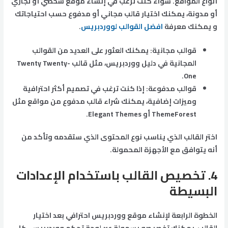
أنواع المواقع. سواء كنت ترغب في إنشاء موقع شخصي أو تجاري
أو مدونة، يمكنك اختيار قالب مجاني أو مدفوع حسب احتياجاتك
و يمكنك معرفة
افضل القوالب لووردبريس
.
قوالب مجانية: يمكنك العثور على العديد من القوالب
المجانية في دليل ووردبريس، مثل قالب Twenty Twenty-
One.
قوالب مدفوعة: إذا كنت ترغب في تصميم أكثر احترافية
وميزات إضافية، يمكنك شراء قالب مدفوع من مواقع مثل
ThemeForest أو Elegant Themes.
اختر القالب الذي يناسب نوع المحتوى الذي ستقدمه وتأكد من
أنه يتوافق مع الأجهزة المحمولة.
4.
تخصيص القالب باستخدام الإعدادات
البسيطة
الخطوة الرابعة لإنشاء موقع ووردبريس احترافي بعد اختيار