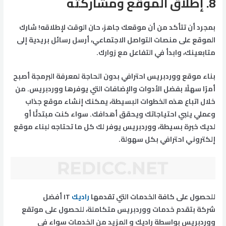
8.
إطلاق الموقع ومشاركته
بمجرد أن تتأكد من أن موقعك جاهز، حان الوقت لإطلاقه! شارك
الموقع على منصات التواصل الاجتماعي، أرسل رسائل بريدية إلى
متابعينك، وابدأ في التفاعل مع زوارك.
بناء موقع ووردبريس احترافي بدون الحاجة لمعرفة البرمجة أصبح
أمرًا سهلًا بفضل الأدوات والإضافات التي يوفرها ووردبريس. من
خلال اتباع هذه الخطوات البسيطة، يمكنك إنشاء موقع جذاب
وعملي يلبي احتياجاتك ويحقق أهدافك. سواء كنت مبتدئًا أو
لديك خبرة بسيطة، ووردبريس يوفر لك كل ما تحتاجه لبناء موقع
إلكتروني احترافي بكل سهولة.
للحصول على كافة الخدمات التي تقدمها
راديك
IT أفضل
شركة بتقدم خدمات ووردبريس متكاملة، للحصول على موتقع
ووردبريس بواسطة راديك و المزيد من الخدمات سواء في