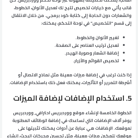
القالب، يمكنك تخصيصه بسهولة عبر لوحة تحكم ووردبريس. كل
قالب يأتي مع خيارات تخصيص تتيح لك تعديل الألوان، الخطوط،
والشعارات دون الحاجة إلى كتابة كود برمجي. من خلال الانتقال
إلى قسم “التخصيص” في لوحة التحكم، يمكنك:
تغيير الألوان والخطوط.
تعديل ترتيب العناصر على الصفحة.
إضافة الشعار وصورة الهيدر.
تخصيص القوائم والأزرار.
إذا كنت ترغب في إضافة ميزات معينة مثل نماذج الاتصال أو
أشرطة التمرير أو التأثيرات، يمكنك فعل ذلك باستخدام الإضافات.
5.
استخدام الإضافات لإضافة الميزات
الخطوة الخامسة لإنشاء موقع ووردبريس احترافي, ووردبريس
يوفر آلاف الإضافات التي تساعدك في إضافة الوظائف المطلوبة
لموقعك. الإضافات هي عبارة عن أدوات يمكنك تثبيتها على
موقعك لتمكين ميزات معينة، مثل تحسين محركات البحث، إنشاء