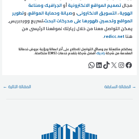
مجال
تصميم المواقع الالكترونية
أو
الجرافيك وصناعة
الهوية
،
التسويق الالكترونى
، و
صيانة وحماية المواقع
، و
تطوير
المواقع وتحسين ظهورها على محركات البحث
،تسريع ووردبريس,
يمكن التواصل معنا من خلال زيارتك لموقعنا الرئيسى من
هنا
redicc.net
.
يمكنكم متابعتنا عبر وسائل التواصل للاطلاع على أخر اعمالنا ورؤية عروض خدماتنا
المقدمة من شركة
راديك
أفضل شركة بتقدم خدمات (CMS) متكاملة.
فيسبوك
إكس
إنستجرام
تيك توك
لينكد إن
واتساب
Post
→
المقالة السابقة
المقالة التالية
←
navigation